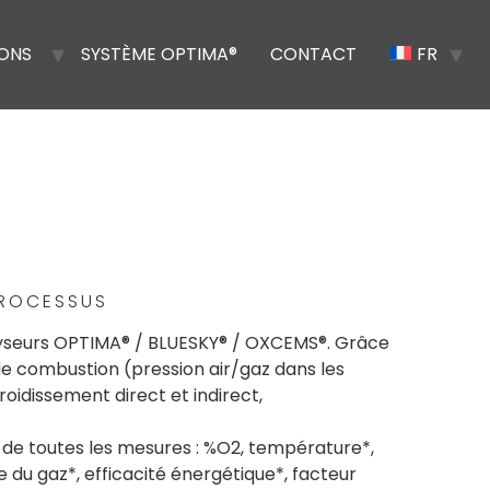
IONS
SYSTÈME OPTIMA®
CONTACT
FR
PROCESSUS
lyseurs OPTIMA® / BLUESKY® / OXCEMS®. Grâce
 de combustion (pression air/gaz dans les
oidissement direct et indirect,
rs de toutes les mesures : %O2, température*,
e du gaz*, efficacité énergétique*, facteur