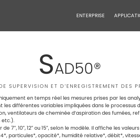
ENTERPRISE
APPLICAT
S
AD50®
 DE SUPERVISION ET D’ENREGISTREMENT DES 
hiquement en temps réel les mesures prises par les ana
nt les différentes variables impliquées dans le processus
on, ventilateurs de cheminée d’aspiration des fumées, refr
 etc.).
 7″, 10″, 12″ ou 15″, selon le modèle. Il affiche les valeu
, particules*, opacité*, humidité relative*, débit*, vitess