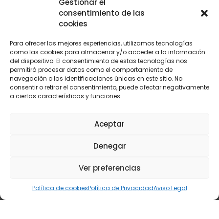
Gestionar el
consentimiento de las
cookies
Para ofrecer las mejores experiencias, utilizamos tecnologías
como las cookies para almacenar y/o acceder a la información
del dispositivo. El consentimiento de estas tecnologías nos
permitirá procesar datos como el comportamiento de
navegación o las identificaciones únicas en este sitio. No
consentir o retirar el consentimiento, puede afectar negativamente
a ciertas características y funciones.
CENTRAL
LEVANTE
Aceptar
C/ Yunque, 3 28918
C/ María Rosa Molas 40 - 1ºB-5.
Denegar
Leganés, Madrid
12004 Castellón
(+34) 916 107 117
(+34) 964 237 063
central@oxycomb.com
Ver preferencias
levante@oxycomb.com
Política de cookies
Política de Privacidad
Aviso Legal
© 2024 Copyright Oxycomb Sistemas S.L.