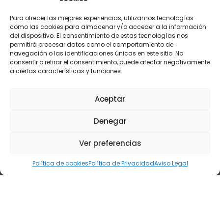
Para ofrecer las mejores experiencias, utilizamos tecnologías
como las cookies para almacenar y/o acceder a la información
del dispositivo. El consentimiento de estas tecnologías nos
permitirá procesar datos como el comportamiento de
navegación o las identificaciones únicas en este sitio. No
consentir o retirar el consentimiento, puede afectar negativamente
a ciertas características y funciones.
CENTRAL
LEVANTE
Aceptar
C/ Yunque, 3 28918
C/ María Rosa Molas 40 - 1ºB-5.
Denegar
Leganés, Madrid
12004 Castellón
(+34) 916 107 117
(+34) 964 237 063
central@oxycomb.com
Ver preferencias
levante@oxycomb.com
Política de cookies
Política de Privacidad
Aviso Legal
© 2024 Copyright Oxycomb Sistemas S.L.
Analizadores de Combustión
|
Analizadores de oxígeno
Aviso Legal
|
Politica de Privacidad
|
Politica de Cookies
|
Declaración de accesibilidad
|
Diseño Web