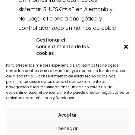
GHI Hornos instala dos nuevos
sistemas BLUESKY® XT en Alemania y
Noruega: eficiencia energética y
control avanzado en hornos de doble
cámara
Gestionar el
consentimiento de las
cookies
Para ofrecer las mejores experiencias, utilizamos tecnologías
como las cookies para almacenar y/o acceder a la información
del dispositivo. El consentimiento de estas tecnologías nos
permitirá procesar datos como el comportamiento de
navegación o las identificaciones únicas en este sitio. No
consentir o retirar el consentimiento, puede afectar negativamente
a ciertas características y funciones.
CENTRAL
LEVANTE
Aceptar
C/ Yunque, 3 28918
C/ María Rosa Molas 40 - 1ºB-5.
Denegar
Leganés, Madrid
12004 Castellón
(+34) 916 107 117
(+34) 964 237 063