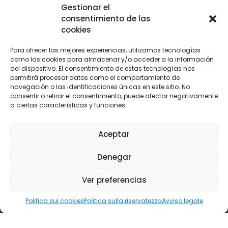
Gestionar el
consentimiento de las
cookies
Para ofrecer las mejores experiencias, utilizamos tecnologías
como las cookies para almacenar y/o acceder a la información
del dispositivo. El consentimiento de estas tecnologías nos
permitirá procesar datos como el comportamiento de
navegación o las identificaciones únicas en este sitio. No
consentir o retirar el consentimiento, puede afectar negativamente
a ciertas características y funciones.
CENTRAL
LEVANTE
Aceptar
C/ Yunque, 3 28918
C/ María Rosa Molas 40 - 1ºB-5.
Denegar
Leganés, Madrid
12004 Castellón
(+34) 916 107 117
(+34) 964 237 063
central@oxycomb.com
Ver preferencias
levante@oxycomb.com
© 2024 Copyright Oxycomb Sistemas S.L.
Politica sui cookies
Politica sulla riservatezza
Avviso legale
Analizzatore di Combustione
|
Analizzatore di Ossigeno
Avviso legale
|
Politica sulla riservatezza
|
Politica sui cookie
|